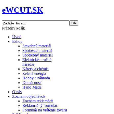
eWCUT.SK
Prázdny košík
Úvod
Eshop
Stavebný materiál
Spojovací materiál
Spotrebný materiál
Elektrické a ručné
náradie
Nátery a chémia
Zelená energia
Hobby a záhrada
Domácnosť
Hand Made
O nás
Zoznam objednávok
Zoznam reklamácii
Reklamačný formulár
Formulár na vrátenie tovaru