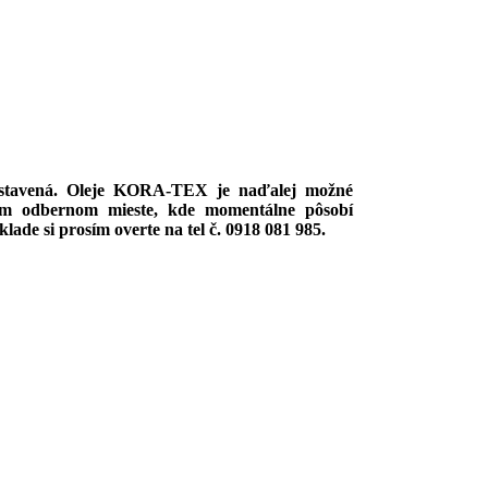
zastavená. Oleje KORA-TEX je naďalej možné
om odbernom mieste, kde momentálne pôsobí
de si prosím overte na tel č. 0918 081 985.