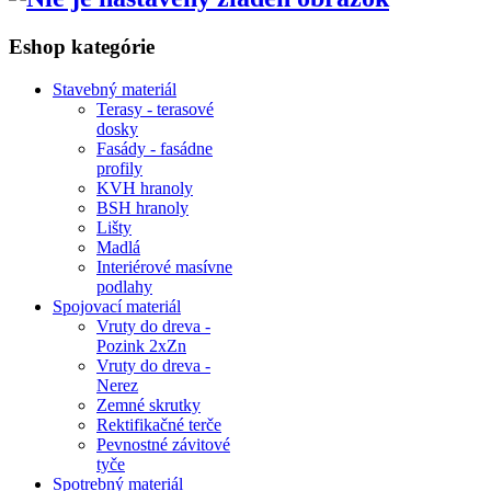
Eshop kategórie
Stavebný materiál
Terasy - terasové
dosky
Fasády - fasádne
profily
KVH hranoly
BSH hranoly
Lišty
Madlá
Interiérové masívne
podlahy
Spojovací materiál
Vruty do dreva -
Pozink 2xZn
Vruty do dreva -
Nerez
Zemné skrutky
Rektifikačné terče
Pevnostné závitové
tyče
Spotrebný materiál