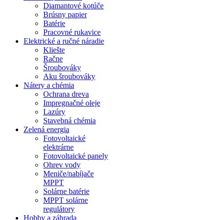
Diamantové kotúče
Brúsny papier
Batérie
Pracovné rukavice
Elektrické a ručné náradie
Kliešte
Račne
Šroubováky
Aku šroubováky
Nátery a chémia
Ochrana dreva
Impregnačné oleje
Lazúry
Stavebná chémia
Zelená energia
Fotovoltaické
elektrárne
Fotovoltaické panely
Ohrev vody
Meniče/nabíjače
MPPT
Solárne batérie
MPPT solárne
regulátory
Hobby a záhrada