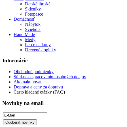
Detské ihriská
Skleníky
Fotopasce
Domácnosť
Nábytok
Svietidlá
Hand Made
Medy
Pasce na kuny
Drevené doplnky
Informácie
Obchodné podmienky
Súhlas so spracovaním osobných údajov
Ako nakupovať
Doprava a ceny za dopravu
Často kladené otázky (FAQ)
Novinky na email