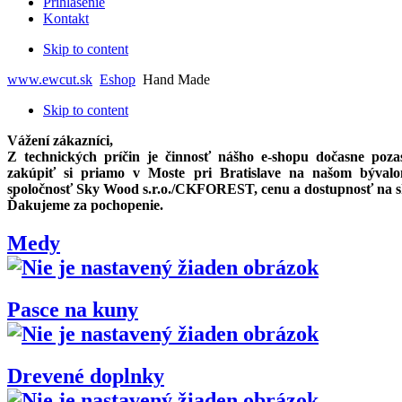
Prihlásenie
Kontakt
Skip to content
www.ewcut.sk
Eshop
Hand Made
Skip to content
Vážení zákazníci,
Z technických príčin je činnosť nášho e-shopu dočasne po
zakúpiť si priamo
v Moste pri Bratislave na našom býval
spoločnosť Sky Wood s.r.o./CKFOREST, cenu a dostupnosť na skla
Ďakujeme za pochopenie.
Medy
Pasce na kuny
Drevené doplnky