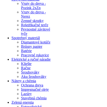
Vruty do dreva -
Pozink 2xZn
Vruty do dreva -
Nerez
Zemné skrutky
Rektifikačné terče
Pevnostné závitové
tyče
Spotrebný materiál
Diamantové kotúče
Brúsny papier
Batérie
Pracovné rukavice
Elektrické a ručné náradie
Kliešte
Račne
Šroubováky
Aku šroubováky
Nátery a chémia
Ochrana dreva
Impregnačné oleje
Lazúry
Stavebná chémia
Zelená energia
Fotovoltaické