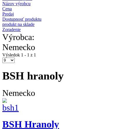
Názov výrobcu
Cena
Predaj
Dostupnosť produktu
produkt na sklade
Zoradenie
Výrobca:
Nemecko
Výsledok 1 - 1 z 1
BSH hranoly
Nemecko
BSH Hranoly