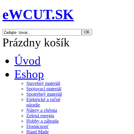
eWCUT.SK
Prázdny košík
Úvod
Eshop
Stavebný materiál
Spojovací materiál
Spotrebný materiál
Elektrické a ručné
náradie
Nátery a chémia
Zelená energia
Hobby a záhrada
Domácnosť
Hand Made