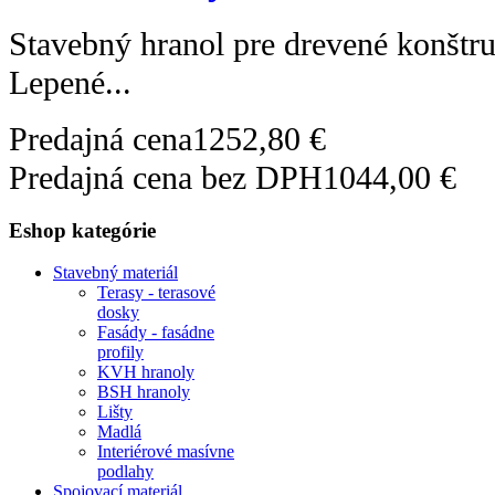
Stavebný hranol pre drevené konštru
Lepené...
Predajná cena
1252,80 €
Predajná cena bez DPH
1044,00 €
Eshop kategórie
Stavebný materiál
Terasy - terasové
dosky
Fasády - fasádne
profily
KVH hranoly
BSH hranoly
Lišty
Madlá
Interiérové masívne
podlahy
Spojovací materiál