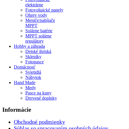
elektrárne
Fotovoltaické panely
Ohrev vody
Meniče/nabíjače
MPPT
Solárne batérie
MPPT solárne
regulátory
Hobby a záhrada
Detské ihriská
Skleníky
Fotopasce
Domácnosť
Svietidlá
Nábytok
Hand Made
Medy
Pasce na kuny
Drevené doplnky
Informácie
Obchodné podmienky
Súhlas so spracovaním osobných údajov