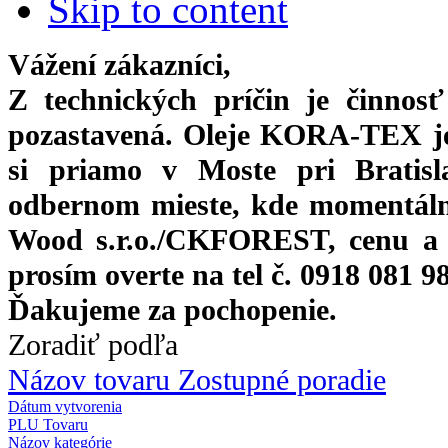
Skip to content
Vážení zákazníci,
Z technických príčin je činnos
pozastavená. Oleje KORA-TEX j
si priamo
v Moste pri Bratis
odbernom mieste, kde momentáln
Wood s.r.o./CKFOREST, cenu a 
prosím overte na tel č. 0918 081 9
Ďakujeme za pochopenie.
Zoradiť podľa
Názov tovaru Zostupné poradie
Dátum vytvorenia
PLU Tovaru
Názov kategórie