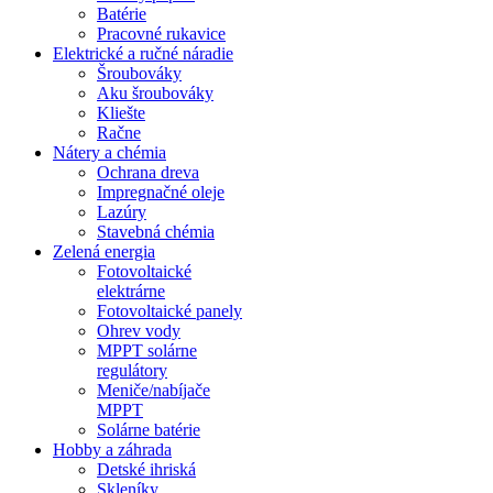
Batérie
Pracovné rukavice
Elektrické a ručné náradie
Šroubováky
Aku šroubováky
Kliešte
Račne
Nátery a chémia
Ochrana dreva
Impregnačné oleje
Lazúry
Stavebná chémia
Zelená energia
Fotovoltaické
elektrárne
Fotovoltaické panely
Ohrev vody
MPPT solárne
regulátory
Meniče/nabíjače
MPPT
Solárne batérie
Hobby a záhrada
Detské ihriská
Skleníky