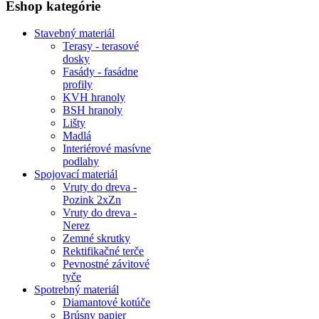
Eshop kategórie
Stavebný materiál
Terasy - terasové
dosky
Fasády - fasádne
profily
KVH hranoly
BSH hranoly
Lišty
Madlá
Interiérové masívne
podlahy
Spojovací materiál
Vruty do dreva -
Pozink 2xZn
Vruty do dreva -
Nerez
Zemné skrutky
Rektifikačné terče
Pevnostné závitové
tyče
Spotrebný materiál
Diamantové kotúče
Brúsny papier