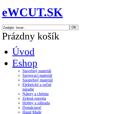
eWCUT.SK
Prázdny košík
Úvod
Eshop
Stavebný materiál
Spojovací materiál
Spotrebný materiál
Elektrické a ručné
náradie
Nátery a chémia
Zelená energia
Hobby a záhrada
Domácnosť
Hand Made