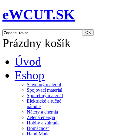
eWCUT.SK
Prázdny košík
Úvod
Eshop
Stavebný materiál
Spojovací materiál
Spotrebný materiál
Elektrické a ručné
náradie
Nátery a chémia
Zelená energia
Hobby a záhrada
Domácnosť
Hand Made