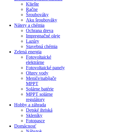
Kliešte
Račne
Šroubováky
Aku šroubováky
Nátery a chémia
Ochrana dreva
Impregnačné oleje
Lazúry
Stavebná chémia
Zelená energia
Fotovoltaické
elektrárne
Fotovoltaické panely
Ohrev vody
Meniče/nabíjače
MPPT
Solárne batérie
MPPT solárne
regulátory
Hobby a záhrada
Detské ihriská
Skleníky
Fotopasce
Domácnosť
Nábytok