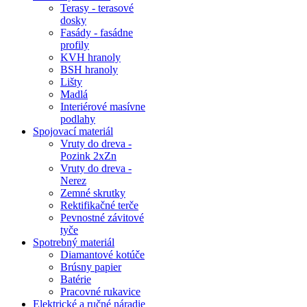
Terasy - terasové
dosky
Fasády - fasádne
profily
KVH hranoly
BSH hranoly
Lišty
Madlá
Interiérové masívne
podlahy
Spojovací materiál
Vruty do dreva -
Pozink 2xZn
Vruty do dreva -
Nerez
Zemné skrutky
Rektifikačné terče
Pevnostné závitové
tyče
Spotrebný materiál
Diamantové kotúče
Brúsny papier
Batérie
Pracovné rukavice
Elektrické a ručné náradie