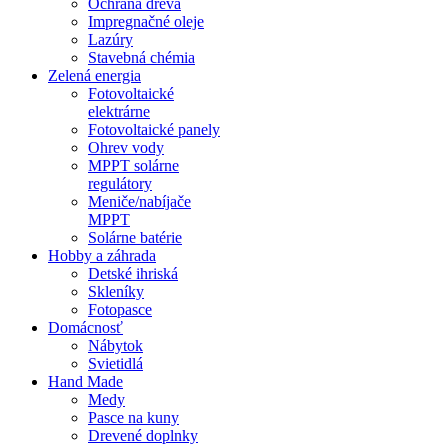
Ochrana dreva
Impregnačné oleje
Lazúry
Stavebná chémia
Zelená energia
Fotovoltaické
elektrárne
Fotovoltaické panely
Ohrev vody
MPPT solárne
regulátory
Meniče/nabíjače
MPPT
Solárne batérie
Hobby a záhrada
Detské ihriská
Skleníky
Fotopasce
Domácnosť
Nábytok
Svietidlá
Hand Made
Medy
Pasce na kuny
Drevené doplnky