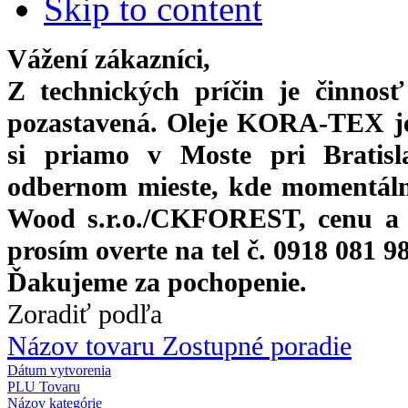
Skip to content
Vážení zákazníci,
Z technických príčin je činnos
pozastavená. Oleje KORA-TEX j
si priamo
v Moste pri Bratis
odbernom mieste, kde momentáln
Wood s.r.o./CKFOREST, cenu a 
prosím overte na tel č. 0918 081 9
Ďakujeme za pochopenie.
Zoradiť podľa
Názov tovaru Zostupné poradie
Dátum vytvorenia
PLU Tovaru
Názov kategórie