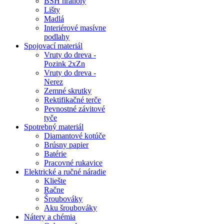
BSH hranoly
Lišty
Madlá
Interiérové masívne
podlahy
Spojovací materiál
Vruty do dreva -
Pozink 2xZn
Vruty do dreva -
Nerez
Zemné skrutky
Rektifikačné terče
Pevnostné závitové
tyče
Spotrebný materiál
Diamantové kotúče
Brúsny papier
Batérie
Pracovné rukavice
Elektrické a ručné náradie
Kliešte
Račne
Šroubováky
Aku šroubováky
Nátery a chémia