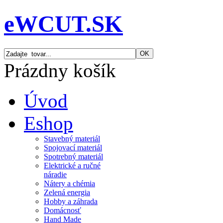
eWCUT.SK
Prázdny košík
Úvod
Eshop
Stavebný materiál
Spojovací materiál
Spotrebný materiál
Elektrické a ručné
náradie
Nátery a chémia
Zelená energia
Hobby a záhrada
Domácnosť
Hand Made