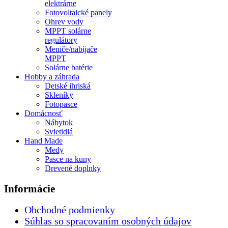
elektrárne
Fotovoltaické panely
Ohrev vody
MPPT solárne
regulátory
Meniče/nabíjače
MPPT
Solárne batérie
Hobby a záhrada
Detské ihriská
Skleníky
Fotopasce
Domácnosť
Nábytok
Svietidlá
Hand Made
Medy
Pasce na kuny
Drevené doplnky
Informácie
Obchodné podmienky
Súhlas so spracovaním osobných údajov