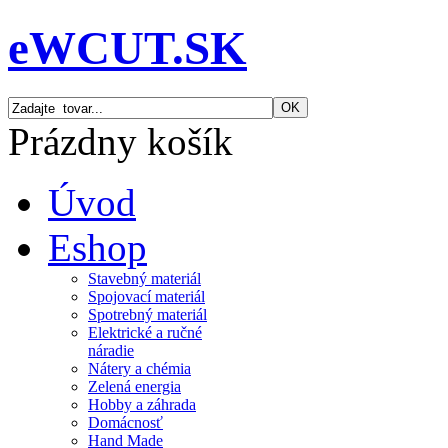
eWCUT.SK
Prázdny košík
Úvod
Eshop
Stavebný materiál
Spojovací materiál
Spotrebný materiál
Elektrické a ručné
náradie
Nátery a chémia
Zelená energia
Hobby a záhrada
Domácnosť
Hand Made