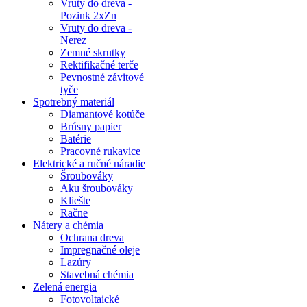
Vruty do dreva -
Pozink 2xZn
Vruty do dreva -
Nerez
Zemné skrutky
Rektifikačné terče
Pevnostné závitové
tyče
Spotrebný materiál
Diamantové kotúče
Brúsny papier
Batérie
Pracovné rukavice
Elektrické a ručné náradie
Šroubováky
Aku šroubováky
Kliešte
Račne
Nátery a chémia
Ochrana dreva
Impregnačné oleje
Lazúry
Stavebná chémia
Zelená energia
Fotovoltaické