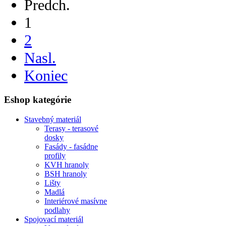
Predch.
1
2
Nasl.
Koniec
Eshop kategórie
Stavebný materiál
Terasy - terasové
dosky
Fasády - fasádne
profily
KVH hranoly
BSH hranoly
Lišty
Madlá
Interiérové masívne
podlahy
Spojovací materiál