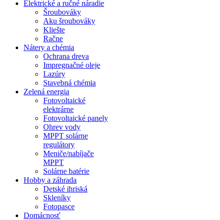
Elektrické a ručné náradie
Šroubováky
Aku šroubováky
Kliešte
Račne
Nátery a chémia
Ochrana dreva
Impregnačné oleje
Lazúry
Stavebná chémia
Zelená energia
Fotovoltaické
elektrárne
Fotovoltaické panely
Ohrev vody
MPPT solárne
regulátory
Meniče/nabíjače
MPPT
Solárne batérie
Hobby a záhrada
Detské ihriská
Skleníky
Fotopasce
Domácnosť