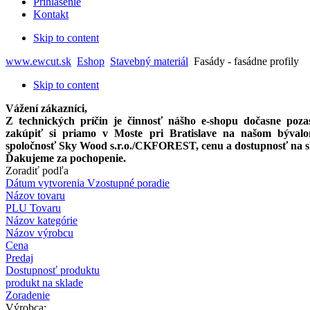
Prihlásenie
Kontakt
Skip to content
www.ewcut.sk
Eshop
Stavebný materiál
Fasády - fasádne profily
Skip to content
Vážení zákazníci,
Z technických príčin je činnosť nášho e-shopu dočasne po
zakúpiť si priamo
v Moste pri Bratislave na našom býval
spoločnosť Sky Wood s.r.o./CKFOREST, cenu a dostupnosť na skla
Ďakujeme za pochopenie.
Zoradiť podľa
Dátum vytvorenia Vzostupné poradie
Názov tovaru
PLU Tovaru
Názov kategórie
Názov výrobcu
Cena
Predaj
Dostupnosť produktu
produkt na sklade
Zoradenie
Výrobca: