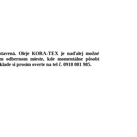
zastavená. Oleje KORA-TEX je naďalej možné
om odbernom mieste, kde momentálne pôsobí
de si prosím overte na tel č. 0918 081 985.