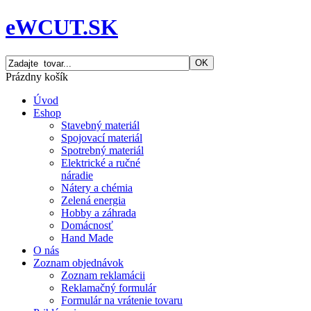
eWCUT.SK
Prázdny košík
Úvod
Eshop
Stavebný materiál
Spojovací materiál
Spotrebný materiál
Elektrické a ručné
náradie
Nátery a chémia
Zelená energia
Hobby a záhrada
Domácnosť
Hand Made
O nás
Zoznam objednávok
Zoznam reklamácii
Reklamačný formulár
Formulár na vrátenie tovaru