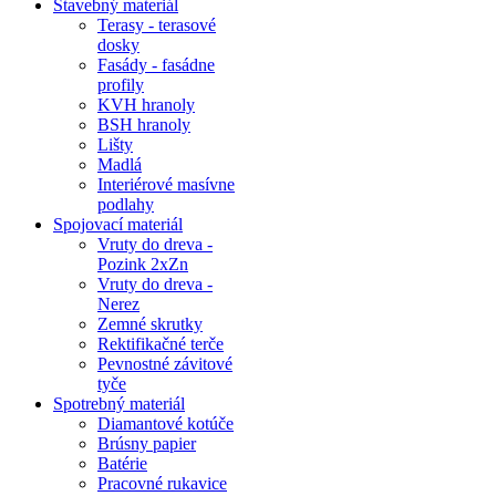
Stavebný materiál
Terasy - terasové
dosky
Fasády - fasádne
profily
KVH hranoly
BSH hranoly
Lišty
Madlá
Interiérové masívne
podlahy
Spojovací materiál
Vruty do dreva -
Pozink 2xZn
Vruty do dreva -
Nerez
Zemné skrutky
Rektifikačné terče
Pevnostné závitové
tyče
Spotrebný materiál
Diamantové kotúče
Brúsny papier
Batérie
Pracovné rukavice