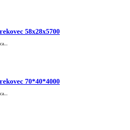
mrekovec 58x28x5700
a...
mrekovec 70*40*4000
a...