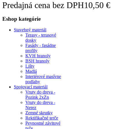
Predajná cena bez DPH
10,50 €
Eshop kategórie
Stavebný materiál
Terasy - terasové
dosky
Fasády - fasádne
profily
KVH hranoly
BSH hranoly
Lišty
Madlá
Interiérové masívne
podlahy
Spojovací materiál
Vruty do dreva -
Pozink 2xZn
Vruty do dreva -
Nerez
Zemné skrutky
Rektifikačné terče
Pevnostné závitové
tyče