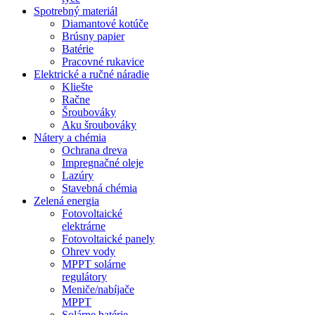
Spotrebný materiál
Diamantové kotúče
Brúsny papier
Batérie
Pracovné rukavice
Elektrické a ručné náradie
Kliešte
Račne
Šroubováky
Aku šroubováky
Nátery a chémia
Ochrana dreva
Impregnačné oleje
Lazúry
Stavebná chémia
Zelená energia
Fotovoltaické
elektrárne
Fotovoltaické panely
Ohrev vody
MPPT solárne
regulátory
Meniče/nabíjače
MPPT
Solárne batérie