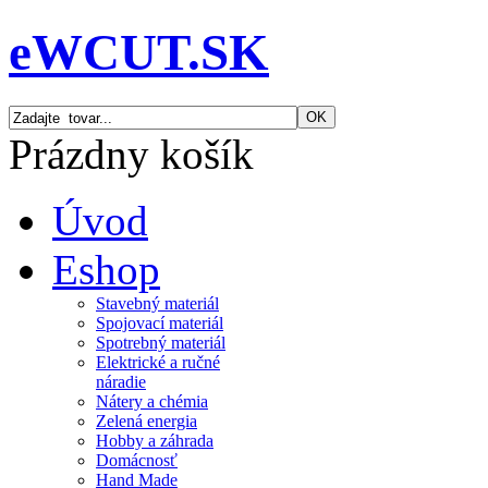
eWCUT.SK
Prázdny košík
Úvod
Eshop
Stavebný materiál
Spojovací materiál
Spotrebný materiál
Elektrické a ručné
náradie
Nátery a chémia
Zelená energia
Hobby a záhrada
Domácnosť
Hand Made