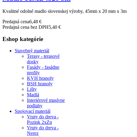
Kvalitné odolné madlo slovenskej výroby, 45mm x 20 mm x 3m
Predajná cena
6,48 €
Predajná cena bez DPH
5,40 €
Eshop kategórie
Stavebný materiál
Terasy - terasové
dosky
Fasády - fasádne
profily
KVH hranoly
BSH hranoly
Lišty
Madlá
Interiérové masívne
podlahy
Spojovací materiál
Vruty do dreva -
Pozink 2xZn
Vruty do dreva -
Nerez