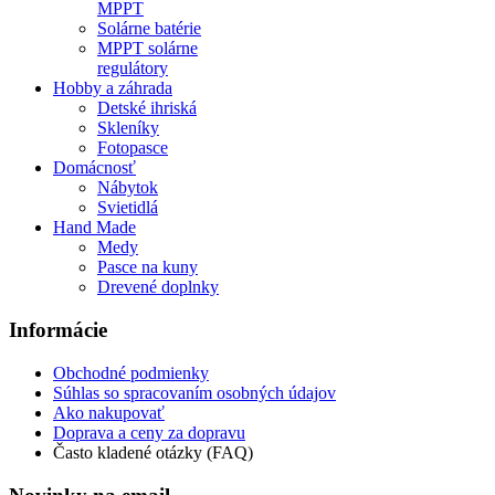
MPPT
Solárne batérie
MPPT solárne
regulátory
Hobby a záhrada
Detské ihriská
Skleníky
Fotopasce
Domácnosť
Nábytok
Svietidlá
Hand Made
Medy
Pasce na kuny
Drevené doplnky
Informácie
Obchodné podmienky
Súhlas so spracovaním osobných údajov
Ako nakupovať
Doprava a ceny za dopravu
Často kladené otázky (FAQ)