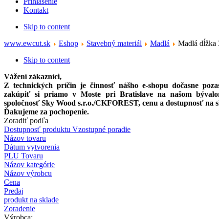
Prihlásenie
Kontakt
Skip to content
www.ewcut.sk
Eshop
Stavebný materiál
Madlá
Madlá dĺžka
Skip to content
Vážení zákazníci,
Z technických príčin je činnosť nášho e-shopu dočasne po
zakúpiť si priamo
v Moste pri Bratislave na našom býval
spoločnosť Sky Wood s.r.o./CKFOREST, cenu a dostupnosť na skla
Ďakujeme za pochopenie.
Zoradiť podľa
Dostupnosť produktu Vzostupné poradie
Názov tovaru
Dátum vytvorenia
PLU Tovaru
Názov kategórie
Názov výrobcu
Cena
Predaj
produkt na sklade
Zoradenie
Výrobca: