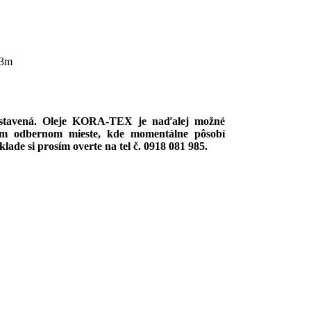
 3m
zastavená. Oleje KORA-TEX je naďalej možné
om odbernom mieste, kde momentálne pôsobí
de si prosím overte na tel č. 0918 081 985.