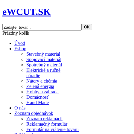
eWCUT.SK
Prázdny košík
Úvod
Eshop
Stavebný materiál
Spojovací materiál
Spotrebný materiál
Elektrické a ručné
náradie
Nátery a chémia
Zelená energia
Hobby a záhrada
Domácnosť
Hand Made
O nás
Zoznam objednávok
Zoznam reklamácii
Reklamačný formulár
Formulár na vrátenie tovaru