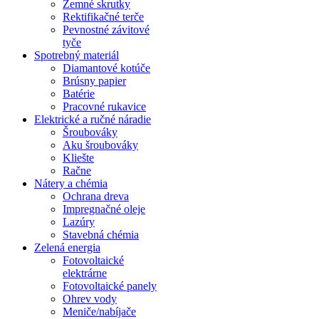
Zemné skrutky
Rektifikačné terče
Pevnostné závitové
tyče
Spotrebný materiál
Diamantové kotúče
Brúsny papier
Batérie
Pracovné rukavice
Elektrické a ručné náradie
Šroubováky
Aku šroubováky
Kliešte
Račne
Nátery a chémia
Ochrana dreva
Impregnačné oleje
Lazúry
Stavebná chémia
Zelená energia
Fotovoltaické
elektrárne
Fotovoltaické panely
Ohrev vody
Meniče/nabíjače