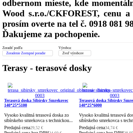
odbernom mieste, kde momentáln
Wood s.r.o./CKFOREST, cenu a 
prosím overte na tel č. 0918 081 9
Ďakujeme za pochopenie.
Zoradiť podľa
Výrobca:
Zoradenie Zostupné poradie
Zvoľ výrobcov
Terasy - terasové dosky
Terasová doska Sibírsky Smrekovec
Terasová doska Sibírsky Smr
140*25*5100
140*25*6000
Vysoko kvalitná terasová doska zo
Vysoko kvalitná terasová do
sibírskeho smrekovca s technickou...
sibírskeho smrekovca s techn
Predajná cena
Predajná cena
29,52 €
34,74 €
Predajná cena bez DPH
Predajná cena bez DPH