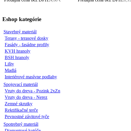
24,60 €
28,95
Eshop kategórie
Stavebný materiál
Terasy - terasové dosky
Fasády - fasádne profily
KVH hranoly
BSH hranoly
Lišty
Madlá
Interiérové masívne podlahy
Spojovací materiál
Vruty do dreva - Pozink 2xZn
Vruty do dreva - Nerez
Zemné skrutky
Rektifikačné terče
Pevnostné závitové tyče
Spotrebný materiál
Diamantové kotúče