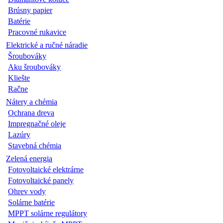
Brúsny papier
Batérie
Pracovné rukavice
Elektrické a ručné náradie
Šroubováky
Aku šroubováky
Kliešte
Račne
Nátery a chémia
Ochrana dreva
Impregnačné oleje
Lazúry
Stavebná chémia
Zelená energia
Fotovoltaické elektrárne
Fotovoltaické panely
Ohrev vody
Solárne batérie
MPPT solárne regulátory