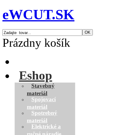
eWCUT.SK
Prázdny košík
Úvod
Eshop
Stavebný
materiál
Spojovací
materiál
Spotrebný
materiál
Elektrické a
ručné náradie