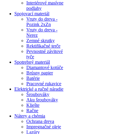
Interiérové masívne
podlahy
Spojovací materiál
Vruty do dreva -
Pozink 2xZn
Vruty do dreva -
Nerez
Zemné skrutky
Rektifikačné terče
Pevnostné závitové
tyče
Spotrebný materiál
Diamantové kotúče
Brúsny papier
Batérie
Pracovné rukavice
Elektrické a ručné náradie
Šroubováky
Aku šroubováky
Kliešte
Račne
Nátery a chémia
Ochrana dreva
Impregnačné oleje
Lazúry