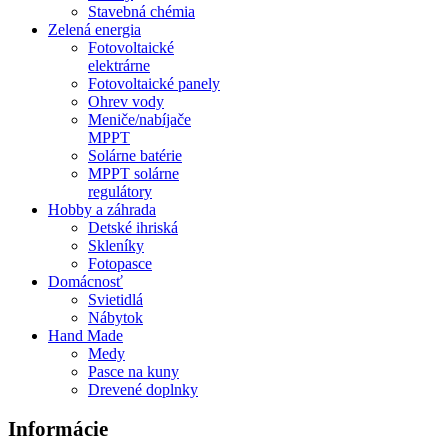
Stavebná chémia
Zelená energia
Fotovoltaické
elektrárne
Fotovoltaické panely
Ohrev vody
Meniče/nabíjače
MPPT
Solárne batérie
MPPT solárne
regulátory
Hobby a záhrada
Detské ihriská
Skleníky
Fotopasce
Domácnosť
Svietidlá
Nábytok
Hand Made
Medy
Pasce na kuny
Drevené doplnky
Informácie