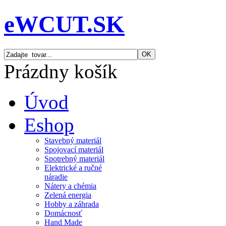
eWCUT.SK
Prázdny košík
Úvod
Eshop
Stavebný materiál
Spojovací materiál
Spotrebný materiál
Elektrické a ručné
náradie
Nátery a chémia
Zelená energia
Hobby a záhrada
Domácnosť
Hand Made