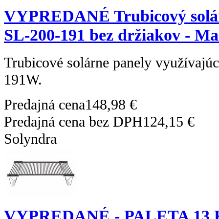
VYPREDANÉ Trubicový solár
SL-200-191 bez držiakov - M
Trubicové solárne panely využívajú
191W.
Predajná cena
148,98 €
Predajná cena bez DPH
124,15 €
Solyndra
VYPREDANÉ - PALETA 13 KS