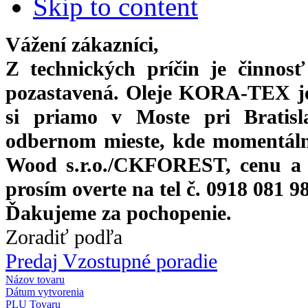
Skip to content
Vážení zákazníci,
Z technických príčin je činnos
pozastavená. Oleje KORA-TEX j
si priamo
v Moste pri Bratis
odbernom mieste, kde momentáln
Wood s.r.o./CKFOREST, cenu a 
prosím overte na tel č. 0918 081 9
Ďakujeme za pochopenie.
Zoradiť podľa
Predaj Vzostupné poradie
Názov tovaru
Dátum vytvorenia
PLU Tovaru