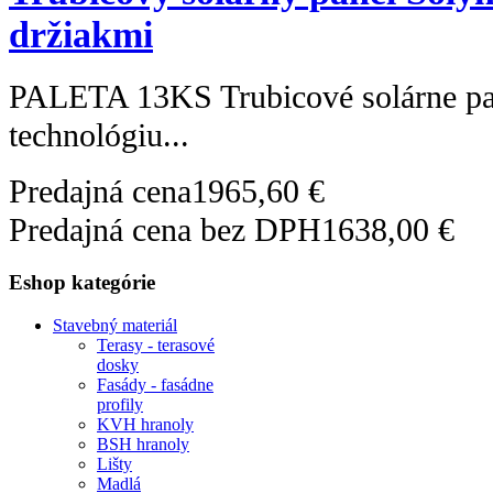
držiakmi
PALETA 13KS Trubicové solárne pa
technológiu...
Predajná cena
1965,60 €
Predajná cena bez DPH
1638,00 €
Eshop kategórie
Stavebný materiál
Terasy - terasové
dosky
Fasády - fasádne
profily
KVH hranoly
BSH hranoly
Lišty
Madlá