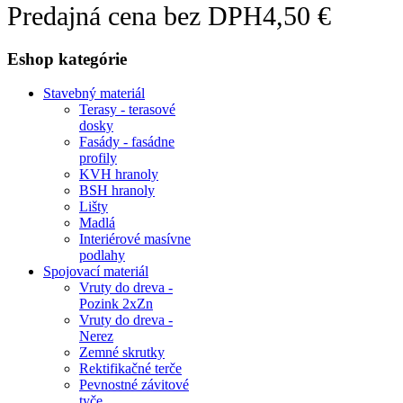
Predajná cena bez DPH
4,50 €
Eshop kategórie
Stavebný materiál
Terasy - terasové
dosky
Fasády - fasádne
profily
KVH hranoly
BSH hranoly
Lišty
Madlá
Interiérové masívne
podlahy
Spojovací materiál
Vruty do dreva -
Pozink 2xZn
Vruty do dreva -
Nerez
Zemné skrutky
Rektifikačné terče
Pevnostné závitové
tyče