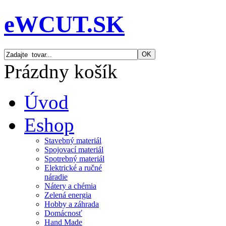
eWCUT.SK
Prázdny košík
Úvod
Eshop
Stavebný materiál
Spojovací materiál
Spotrebný materiál
Elektrické a ručné
náradie
Nátery a chémia
Zelená energia
Hobby a záhrada
Domácnosť
Hand Made