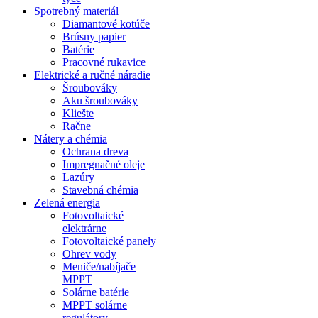
Spotrebný materiál
Diamantové kotúče
Brúsny papier
Batérie
Pracovné rukavice
Elektrické a ručné náradie
Šroubováky
Aku šroubováky
Kliešte
Račne
Nátery a chémia
Ochrana dreva
Impregnačné oleje
Lazúry
Stavebná chémia
Zelená energia
Fotovoltaické
elektrárne
Fotovoltaické panely
Ohrev vody
Meniče/nabíjače
MPPT
Solárne batérie
MPPT solárne
regulátory